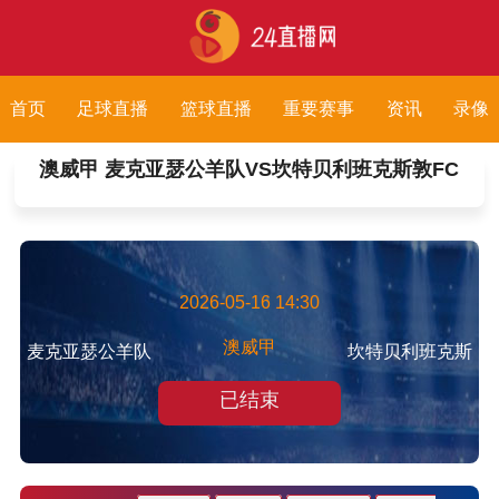
首页
足球直播
篮球直播
重要赛事
资讯
录像
澳威甲 麦克亚瑟公羊队VS坎特贝利班克斯敦FC
2026-05-16 14:30
澳威甲
麦克亚瑟公羊队
坎特贝利班克斯
已结束