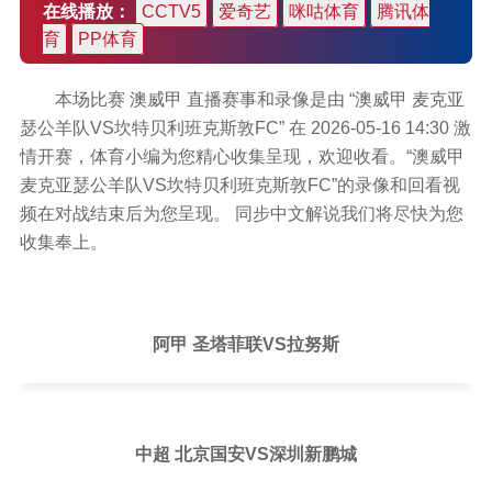
在线播放：
CCTV5
爱奇艺
咪咕体育
腾讯体
育
PP体育
敦FC
本场比赛 澳威甲 直播赛事和录像是由 “澳威甲 麦克亚
瑟公羊队VS坎特贝利班克斯敦FC” 在 2026-05-16 14:30 激
情开赛，体育小编为您精心收集呈现，欢迎收看。“澳威甲
麦克亚瑟公羊队VS坎特贝利班克斯敦FC”的录像和回看视
频在对战结束后为您呈现。 同步中文解说我们将尽快为您
收集奉上。
阿甲 圣塔菲联VS拉努斯
中超 北京国安VS深圳新鹏城