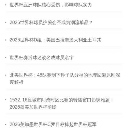
世界杯亚洲球队核心受伤，影响球队实力
2026世界杯球员护腕会否成为潮流单品？
2026世界杯D组：美国巴拉圭澳大利亚土耳其
世界杯赛后球迷改名成球员名字
北美世界杯：48队赛制下种子队分档的地理回避原则深
度解析
1532. 16座城市间跨时区比赛的转播窗口协调难题：
2026墨美加世界杯前瞻
2026美加墨世界杯C罗目标捧起世界杯冠军