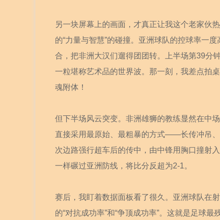
另一块屏幕上的画面，才真正让我这个老家伙热
的“力量与智慧”的碰撞。亚洲球队的控球率一度
合，把非洲大汉们遛得团团转。上半场第39分
一粒堪称艺术品的世界波。那一刻，我差点拍桌
魂附体！
但下半场风云突变。非洲雄狮的教练显然在中场
直接采用最原始、最粗暴的方式——长传冲吊、
次边路强行超车后的传中，由中锋用胸口撞射入
一样碾过亚洲防线，将比分反超为2-1。
赛后，我盯着数据面板看了很久。亚洲球队在射
的“对抗成功率”和“争顶成功率”。这就是足球