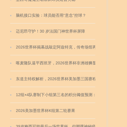
脑机接口实验：球员能否用“意念”控球？
迈尼昂守护！30 岁法国门神世界杯屏障
2026世界杯揭幕战敲定阿兹特克，传奇场馆再焕生机
喀麦隆队逼平西班牙，2026世界杯非洲雄狮显韧性
东道主特权解析，2026世界杯美加墨三国赛程优势何
在
12组×4队赛制下小组第三名的积分阈值预测：2026世
界杯前瞻
2026美加墨世界杯K组第二轮赛果
39岁梅西可能最后一场世界杯，但脚踝神秘痊愈引发