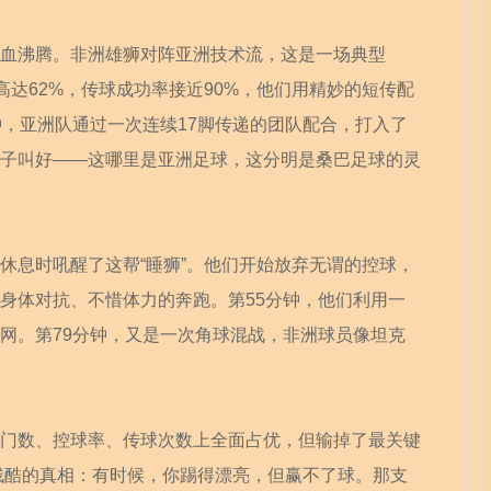
血沸腾。非洲雄狮对阵亚洲技术流，这是一场典型
高达62%，传球成功率接近90%，他们用精妙的短传配
钟，亚洲队通过一次连续17脚传递的团队配合，打入了
子叫好——这哪里是亚洲足球，这分明是桑巴足球的灵
休息时吼醒了这帮“睡狮”。他们开始放弃无谓的控球，
身体对抗、不惜体力的奔跑。第55分钟，他们利用一
网。第79分钟，又是一次角球混战，非洲球员像坦克
门数、控球率、传球次数上全面占优，但输掉了最关键
最残酷的真相：有时候，你踢得漂亮，但赢不了球。那支