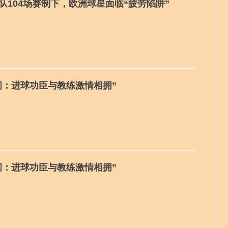
48队104场赛制下，欧洲球星面临“疲劳陷阱”
瞬间：进球功臣与教练激情相拥”
瞬间：进球功臣与教练激情相拥”