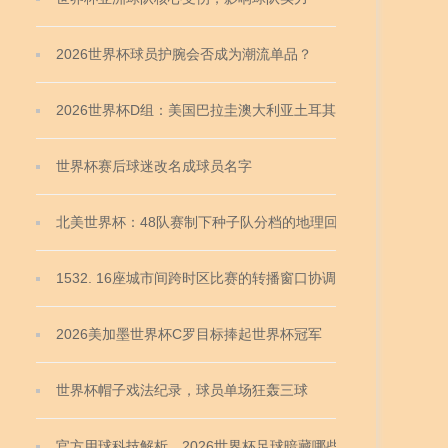
2026世界杯球员护腕会否成为潮流单品？
2026世界杯D组：美国巴拉圭澳大利亚土耳其
世界杯赛后球迷改名成球员名字
北美世界杯：48队赛制下种子队分档的地理回避原则
深度解析
1532. 16座城市间跨时区比赛的转播窗口协调难题：
2026墨美加世界杯前瞻
2026美加墨世界杯C罗目标捧起世界杯冠军
世界杯帽子戏法纪录，球员单场狂轰三球
官方用球科技解析，2026世界杯足球暗藏哪些黑科技