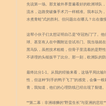
先说第一场。那支被外界普遍看好的欧洲球队，
流水，边路突破像手术刀一样精准。我本以为，
水煮青蛙”式的胜利。但问题出在哪儿？出在傲
这帮小伙子们太想证明自己是“夺冠热门”了。
球、甚至有人在中圈附近尝试吊门。我当场就在
黑马队，虽然技术粗糙，但骨子里流着的是野性
不讲理的头槌扳平了比分。那一刻，欧洲队的防
最终比分1-1。从我的经验来看，这场平局比
性，但这种“到手的鸭子飞了”的感觉，会像一
青，我知道，他们的心理防线已经出现了裂缝。
**第二幕：非洲雄狮的“野蛮生长”与亚洲的悲壮*